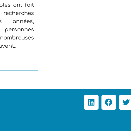
bles ont fait
 recherches
s années,
personnes
nombreuses
ouvent…