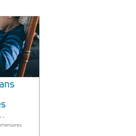
rans
es
8
mentaires